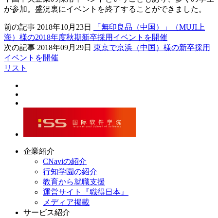
が参加。盛況裏にイベントを終了することができました。
前の記事
2018年10月23日
「無印良品（中国）」（MUJI上
海）様の2018年度秋期新卒採用イベントを開催
次の記事
2018年09月29日
東京で京浜（中国）様の新卒採用
イベントを開催
リスト
企業紹介
CNaviの紹介
行知学園の紹介
教育から就職支援
運営サイト『職得日本』
メディア掲載
サービス紹介