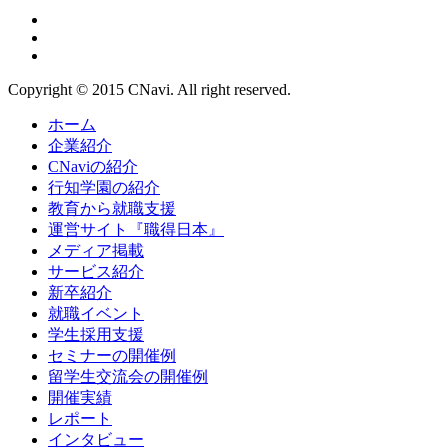
Copyright © 2015
CNavi
. All right reserved.
ホーム
企業紹介
CNaviの紹介
行知学園の紹介
教育から就職支援
運営サイト『職得日本』
メディア掲載
サービス紹介
新卒紹介
就職イベント
学生採用支援
セミナーの開催例
留学生交流会の開催例
開催実績
レポート
インタビュー